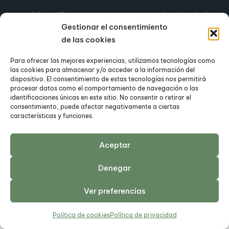
Would you like to
Have a project in mind?
cooperate to build
Send a message.
Gestionar el consentimiento
amazing things?
de las cookies
info@hub.com
(123) 567 8901
Para ofrecer las mejores experiencias, utilizamos tecnologías como
las cookies para almacenar y/o acceder a la información del
dispositivo. El consentimiento de estas tecnologías nos permitirá
procesar datos como el comportamiento de navegación o las
identificaciones únicas en este sitio. No consentir o retirar el
consentimiento, puede afectar negativamente a ciertas
características y funciones.
Aceptar
Pinterest
Twitter
Instagram
Denegar
Ver preferencias
Política de cookies
Política de privacidad