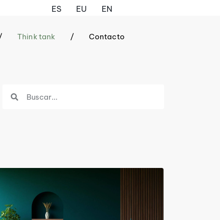
ES
EU
EN
/
Think tank
/
Contacto