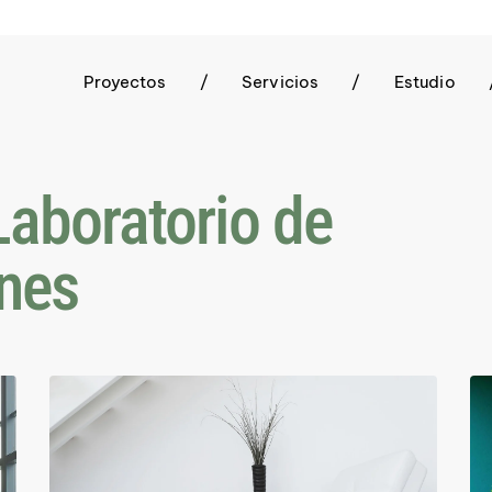
Proyectos
/
Servicios
/
Estudio
aboratorio de
ones