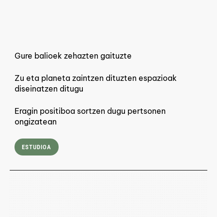
Gure balioek zehazten gaituzte
Zu eta planeta zaintzen dituzten espazioak
diseinatzen ditugu
Eragin positiboa sortzen dugu pertsonen
ongizatean
ESTUDIOA