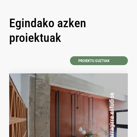
Egindako azken
proiektuak
PROIEKTU GUZTIAK
Iparragirre estudioa