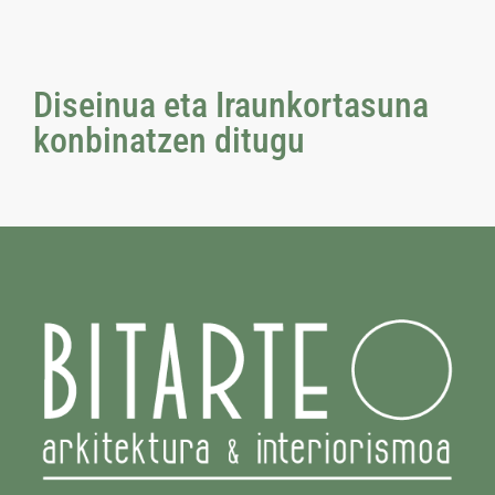
Diseinua eta Iraunkortasuna
konbinatzen ditugu