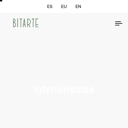
ES
EU
EN
To
na
Interiorismoa