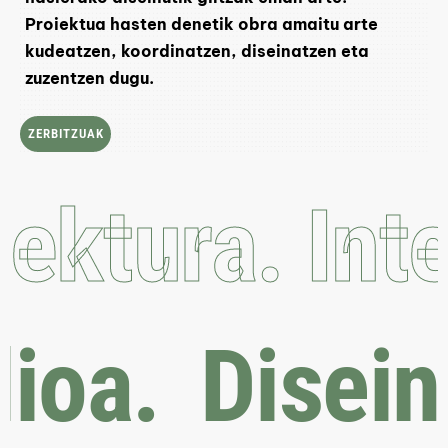
Proiektua hasten denetik obra amaitu arte
kudeatzen, koordinatzen, diseinatzen eta
zuzentzen dugu.
ZERBITZUAK
ektura. Inte
udioa.
Disei