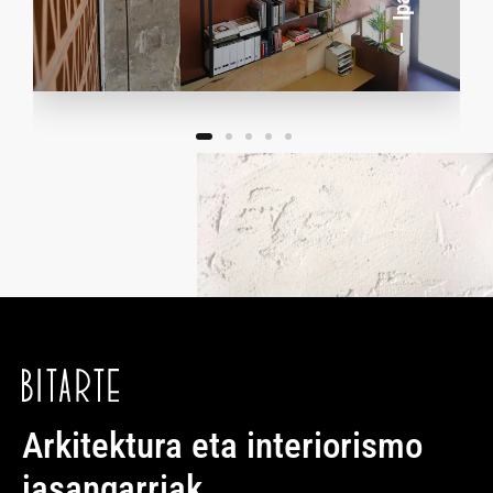
Arkitektura eta interiorismo
jasangarriak