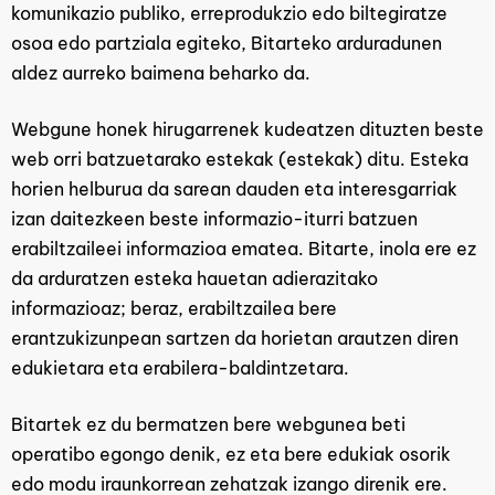
komunikazio publiko, erreprodukzio edo biltegiratze
osoa edo partziala egiteko, Bitarteko arduradunen
aldez aurreko baimena beharko da.
Webgune honek hirugarrenek kudeatzen dituzten beste
web orri batzuetarako estekak (estekak) ditu. Esteka
horien helburua da sarean dauden eta interesgarriak
izan daitezkeen beste informazio-iturri batzuen
erabiltzaileei informazioa ematea. Bitarte, inola ere ez
da arduratzen esteka hauetan adierazitako
informazioaz; beraz, erabiltzailea bere
erantzukizunpean sartzen da horietan arautzen diren
edukietara eta erabilera-baldintzetara.
Bitartek ez du bermatzen bere webgunea beti
operatibo egongo denik, ez eta bere edukiak osorik
edo modu iraunkorrean zehatzak izango direnik ere.