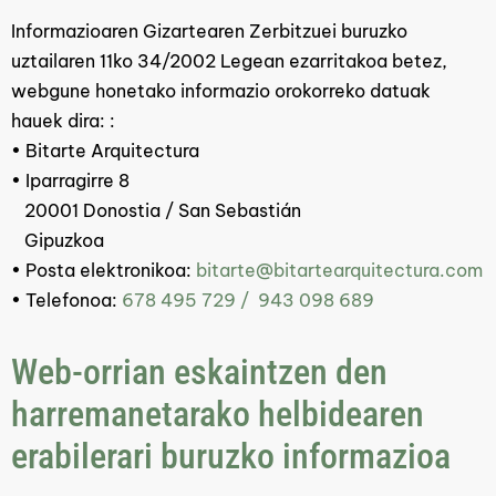
Informazioaren Gizartearen Zerbitzuei buruzko
uztailaren 11ko 34/2002 Legean ezarritakoa betez,
webgune honetako informazio orokorreko datuak
hauek dira: :
• Bitarte Arquitectura
• Iparragirre 8
20001 Donostia / San Sebastián
Gipuzkoa
• Posta elektronikoa:
bitarte@bitartearquitectura.com
• Telefonoa:
678 495 729 /
943 098 689
Web-orrian eskaintzen den
harremanetarako helbidearen
erabilerari buruzko informazioa