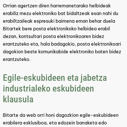
Orrian agertzen diren harremanetarako helbideak
erabiliz mezu elektroniko bat bidaltzeak esan nahi du
erabiltzaileak espresuki baimena eman behar duela
Bitartek bere posta elektronikoko helbidea erabil
dezan, kontsultari posta elektronikoaren bidez
erantzuteko eta, hala badagokio, posta elektronikoari
dagokion beste komunikabide elektroniko baten bidez
erantzuteko.
Egile-eskubideen eta jabetza
industrialeko eskubideen
klausula
Bitarte da web orri honi dagozkion egile-eskubideen
erabilera esklusiboa, eta edozein banaketa edo