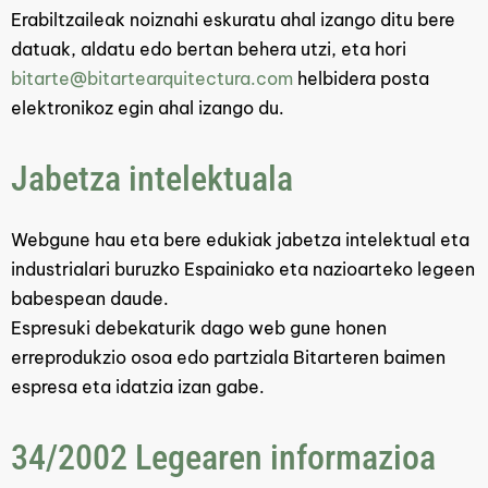
Erabiltzaileak noiznahi eskuratu ahal izango ditu bere
datuak, aldatu edo bertan behera utzi, eta hori
bitarte@bitartearquitectura.com
helbidera posta
elektronikoz egin ahal izango du.
Jabetza intelektuala
Webgune hau eta bere edukiak jabetza intelektual eta
industrialari buruzko Espainiako eta nazioarteko legeen
babespean daude.
Espresuki debekaturik dago web gune honen
erreprodukzio osoa edo partziala Bitarteren baimen
espresa eta idatzia izan gabe.
34/2002 Legearen informazioa