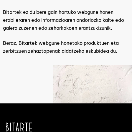
Bitartek ez du bere gain hartuko webgune honen
erabileraren edo informazioaren ondoriozko kalte edo
galera zuzenen edo zeharkakoen erantzukizunik.
Beraz, Bitartek webgune honetako produktuen eta
zerbitzuen zehaztapenak aldatzeko eskubidea du.