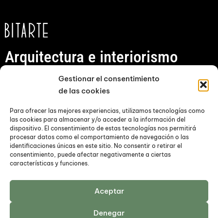
Arquitectura e interiorismo
sostenibles
Gestionar el consentimiento
de las cookies
Dirección
Teléfonos
Para ofrecer las mejores experiencias, utilizamos tecnologías como
678 495 729
Iparragirre 8
las cookies para almacenar y/o acceder a la información del
dispositivo. El consentimiento de estas tecnologías nos permitirá
943 098 689
20001 Donostia / San
procesar datos como el comportamiento de navegación o las
Sebastián
identificaciones únicas en este sitio. No consentir o retirar el
Email
consentimiento, puede afectar negativamente a ciertas
Gipuzkoa
características y funciones.
bitarte@bitartearquitectura.com
Cómo llegar
Aceptar
Denegar
Política de Privacidad